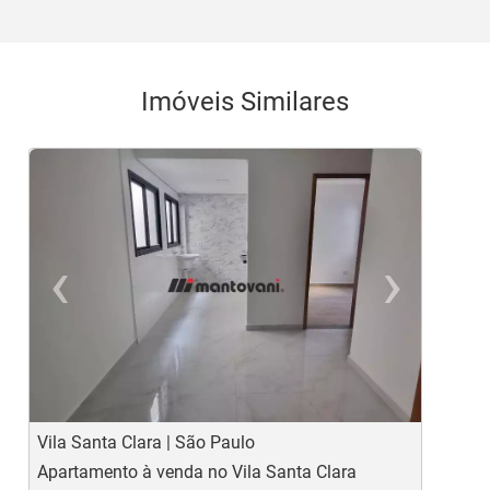
Imóveis Similares
‹
›
Previous
Ne
Vila Santa Clara | São Paulo
V
Apartamento à venda no Vila Santa Clara
A