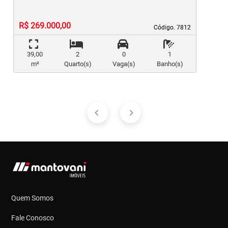
R$ 269.000,00
Código. 7812
Código. 7812
39,00
2
0
1
m²
Quarto(s)
Vaga(s)
Banho(s)
Quem Somos
Fale Conosco