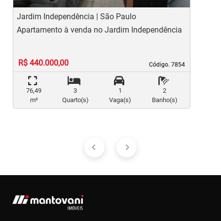
Jardim Independência | São Paulo
M
Apartamento à venda no Jardim Independência
A
R$ 440.000,00
Código. 7854
Código. 7854
76,49
3
1
2
m²
Quarto(s)
Vaga(s)
Banho(s)