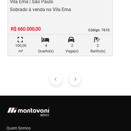
Vila Ema | São Paulo
V
Sobrado à venda no Vila Ema
C
R$ 660.000,00
Código. 7610
Código. 7610
100,00
4
2
2
m²
Quarto(s)
Vaga(s)
Banho(s)
Quem Somos