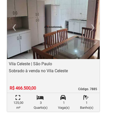
‹
›
Previous
Ne
Vila Celeste | São Paulo
V
Sobrado à venda no Vila Celeste
C
R$ 466.500,00
Código. 7885
Código. 7885
125,00
3
1
1
m²
Quarto(s)
Vaga(s)
Banho(s)