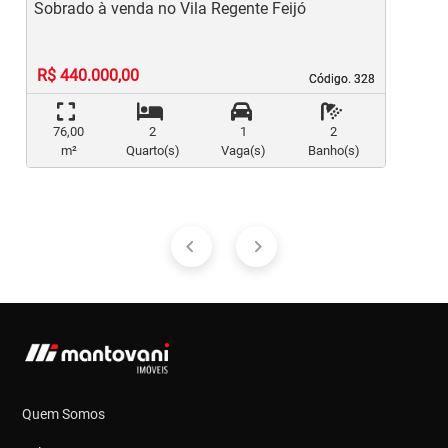
Sobrado à venda no Vila Regente Feijó
C
R$ 440.000,00
Código. 328
Código. 328
76,00
2
1
2
m²
Quarto(s)
Vaga(s)
Banho(s)
Quem Somos