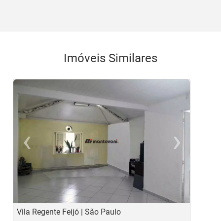
Imóveis Similares
‹
›
Previous
Ne
Vila Regente Feijó | São Paulo
V