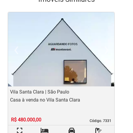
‹
›
Previous
Ne
Vila Santa Clara | São Paulo
V
Casa à venda no Vila Santa Clara
C
R$ 480.000,00
Código. 7331
Código. 7331