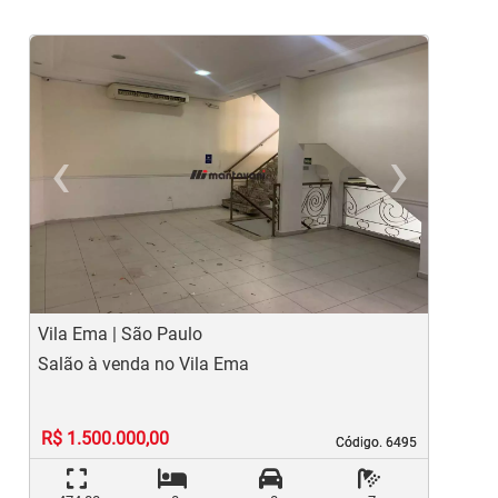
‹
›
Previous
Ne
Vila Ema | São Paulo
V
Salão à venda no Vila Ema
P
R$ 1.500.000,00
Código. 6495
Código. 6495