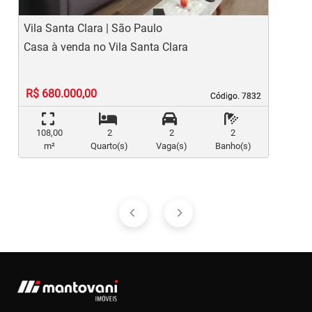
Vila Santa Clara | São Paulo
V
Casa à venda no Vila Santa Clara
S
R$ 680.000,00
Código. 7832
Código. 7832
108,00
2
2
2
m²
Quarto(s)
Vaga(s)
Banho(s)