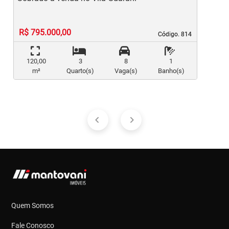
R$ 795.000,00
Código. 814
Código. 814
120,00
3
8
1
m²
Quarto(s)
Vaga(s)
Banho(s)
Quem Somos
Fale Conosco