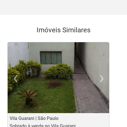
Imóveis Similares
‹
›
Previous
Ne
Vila Guarani | São Paulo
V
Sobrado à venda no Vila Guarani
S