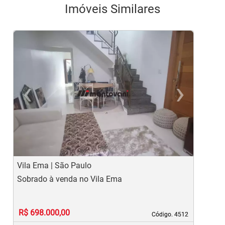
Imóveis Similares
‹
›
Previous
Ne
Vila Ema | São Paulo
V
Sobrado à venda no Vila Ema
S
R$ 698.000,00
Código. 4512
Código. 4512