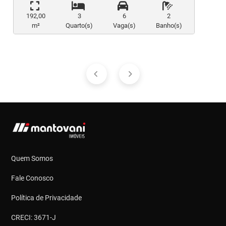
192,00
3
6
2
m²
Quarto(s)
Vaga(s)
Banho(s)
Quem Somos
Fale Conosco
Política de Privacidade
CRECI: 3671-J